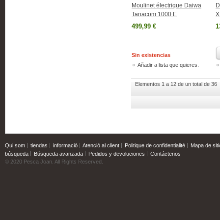
Moulinet électrique Daiwa
D
Tanacom 1000 E
X
499,99 €
1
Sin existencias
Añadir a lista que quieres.
Elementos 1 a 12 de un total de 36
Qui som
tiendas
informació
Atenció al client
Politique de confidentialité
Mapa de siti
búsqueda
Búsqueda avanzada
Pedidos y devoluciones
Contáctenos
© 2020 Pesca Joan. All Rights Reserved.