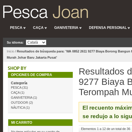
PESCA
CAÇA
GANIVETERIA
DEFENSA PERSONAL
Su idioma:
Inicio
/
Resultados de búsqueda para: 'WA 0852 2611 9277 Biaya Borong Bangun
Murah Johar Baru Jakarta Pusat'
Resultados 
OPCIONES DE COMPRA
9277 Biaya 
Categoría
PESCA
(31)
Terompah Mur
CAÇA
(1)
GANIVETERIA
(1)
OUTDOOR
(2)
El recuento máxim
NÀUTICA
(1)
se redujo a lo sig
MI CARRITO
Elementos 1 a 12 de un total de 36
No tiene artículos en su carrito de