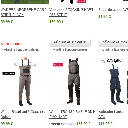
WADERS NEOPRENE CARP
Vadeador STOCKING HART
Botas de wader W
SPIRIT BLACK
25S SERIE
84,90 €
59,99 €
139,90 €
AÑADIR AL CARRITO
AÑADIR AL CAR
Sin existencias
Añadir a lista que quieres.
Añadir a lista que quieres.
Añadir a lista que 
Wader Respirant 3 Couches
Wader TRANSPIRABLE SKIN
vadeador transpira
Daiwa
EVO HART
CTX
99,99 €
129,90 €
149,99 €
Precio Habitual: