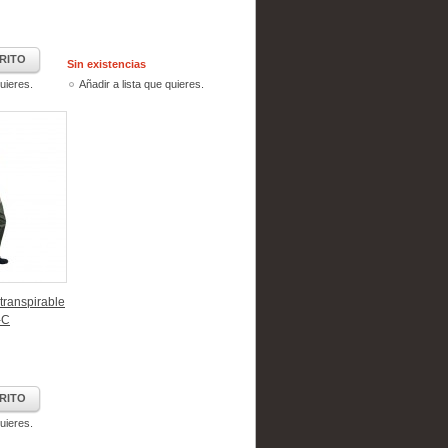
RITO
Sin existencias
quieres.
Añadir a lista que quieres.
transpirable
-C
RITO
quieres.