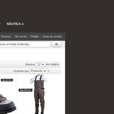
NÀUTICA
e Deseos:
Mi carrito
Pedido
Inicio de sesión
IR
por página
Mostrar
Ordenar por