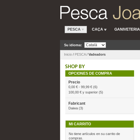
PESCA
CAÇA
GANIVETERIA
Su idioma:
Inicio
/
PESCA
/
Vadeadors
OPCIONES DE COMPRA
Precio
0,00 €
-
99,99 €
(6)
100,00 €
y superior
(5)
Fabricant
Daiwa
(3)
MI CARRITO
No tiene artículos en su carrito de
compras.