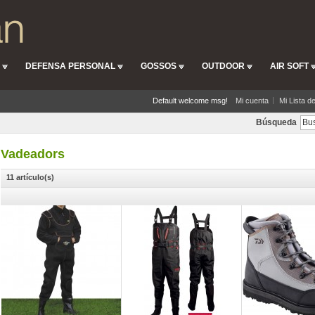
DEFENSA PERSONAL
GOSSOS
OUTDOOR
AIR SOFT
Default welcome msg!
Mi cuenta
Mi Lista d
Búsqueda
Vadeadors
11 artículo(s)