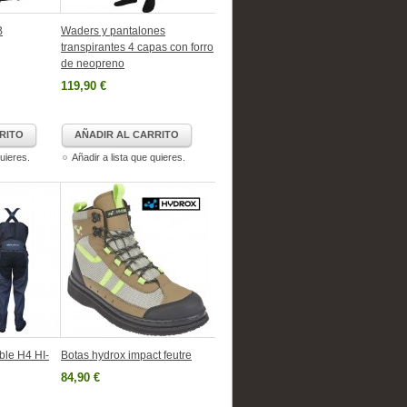
B
Waders y pantalones
transpirantes 4 capas con forro
de neopreno
119,90 €
RITO
AÑADIR AL CARRITO
quieres.
Añadir a lista que quieres.
ble H4 HI-
Botas hydrox impact feutre
84,90 €