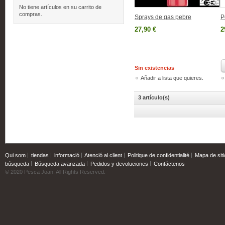
No tiene artículos en su carrito de
compras.
Sprays de gas pebre
P
27,90 €
2
Sin existencias
Añadir a lista que quieres.
3 artículo(s)
Qui som
tiendas
informació
Atenció al client
Politique de confidentialité
Mapa de siti
búsqueda
Búsqueda avanzada
Pedidos y devoluciones
Contáctenos
© 2020 Pesca Joan. All Rights Reserved.