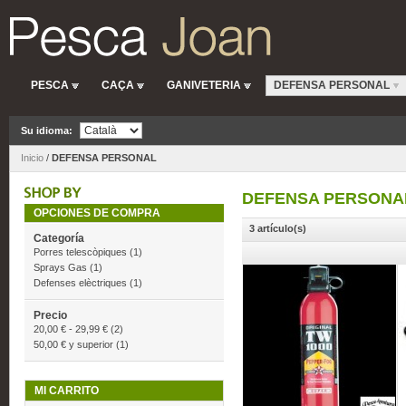
PESCA
CAÇA
GANIVETERIA
DEFENSA PERSONAL
Su idioma:
Inicio
/
DEFENSA PERSONAL
DEFENSA PERSONA
OPCIONES DE COMPRA
3 artículo(s)
Categoría
Porres telescòpiques
(1)
Sprays Gas
(1)
Defenses elèctriques
(1)
Precio
20,00 €
-
29,99 €
(2)
50,00 €
y superior
(1)
MI CARRITO