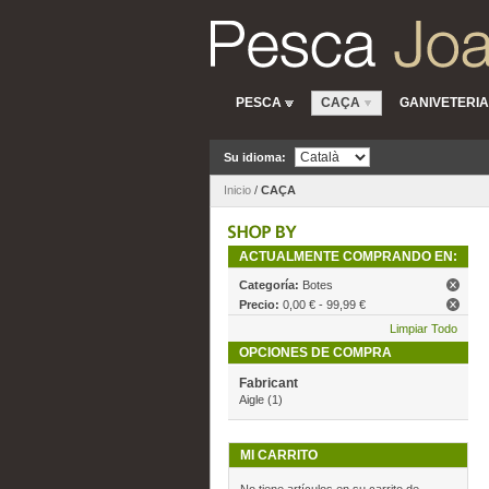
PESCA
CAÇA
GANIVETERIA
Su idioma:
Inicio
/
CAÇA
ACTUALMENTE COMPRANDO EN:
Categoría:
Botes
Precio:
0,00 € - 99,99 €
Limpiar Todo
OPCIONES DE COMPRA
Fabricant
Aigle
(1)
MI CARRITO