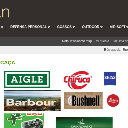
DEFENSA PERSONAL
GOSSOS
OUTDOOR
AIR SOFT
Default welcome msg!
Mi cuenta
Mi Lista d
Búsqueda
CAÇA