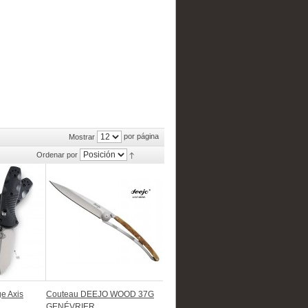
por página
Mostrar
Ordenar por
e Axis
Couteau DEEJO WOOD 37G
GENÉVRIER