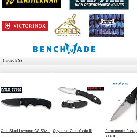
6 artículo(s)
Cold Steel Lawman CS-58AL
Spyderco Centofante III
Benchmade Barrag
Assist