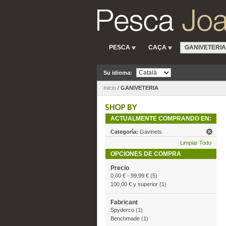
PESCA
CAÇA
GANIVETERIA
Su idioma:
Inicio
/
GANIVETERIA
ACTUALMENTE COMPRANDO EN:
Categoría:
Gavinets
Limpiar Todo
OPCIONES DE COMPRA
Precio
0,00 €
-
99,99 €
(5)
100,00 €
y superior
(1)
Fabricant
Spyderco
(1)
Benchmade
(1)