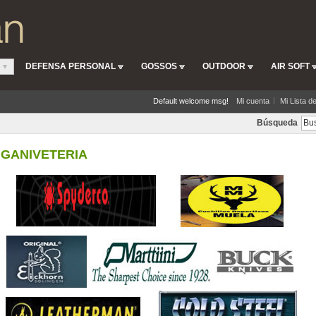
DEFENSA PERSONAL
GOSSOS
OUTDOOR
AIR SOFT
Default welcome msg!
Mi cuenta
Mi Lista d
Búsqueda
GANIVETERIA