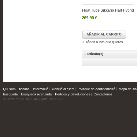
Float Tube Sikkario Hart Hybrid
269,90 €
AÑADIR AL CARRITO
Añadir a lista que quieres.
1 artículo(s)
Qui som
tiendas
informació
Atenció al client
Politique de confidentialité
Mapa de siti
búsqueda
Búsqueda avanzada
Pedidos y devoluciones
Contáctenos
© 2020 Pesca Joan. All Rights Reserved.