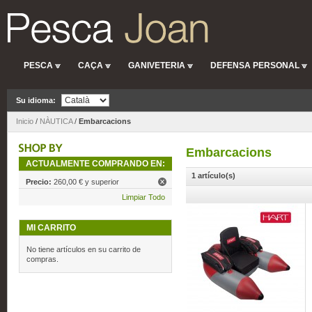
PESCA
CAÇA
GANIVETERIA
DEFENSA PERSONAL
Su idioma:
Inicio
/
NÀUTICA
/
Embarcacions
Embarcacions
ACTUALMENTE COMPRANDO EN:
1 artículo(s)
Precio:
260,00 € y superior
Limpiar Todo
MI CARRITO
No tiene artículos en su carrito de
compras.