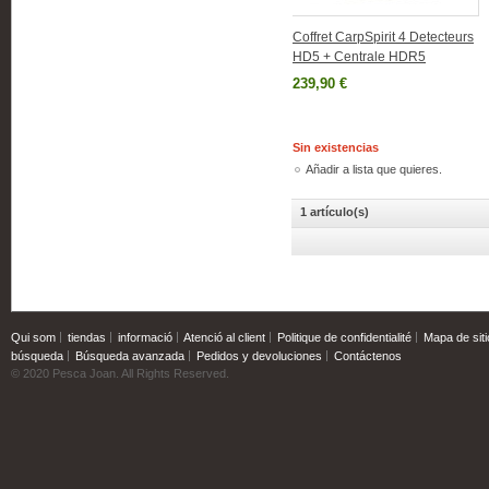
Coffret CarpSpirit 4 Detecteurs
HD5 + Centrale HDR5
239,90 €
Sin existencias
Añadir a lista que quieres.
1 artículo(s)
Qui som
tiendas
informació
Atenció al client
Politique de confidentialité
Mapa de siti
búsqueda
Búsqueda avanzada
Pedidos y devoluciones
Contáctenos
© 2020 Pesca Joan. All Rights Reserved.