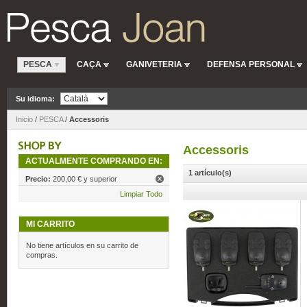
PESCA
CAÇA
GANIVETERIA
DEFENSA PERSONAL
Su idioma:
Inicio
/
PESCA
/
Accessoris
Accessoris
ACTUALMENTE COMPRANDO EN:
1 artículo(s)
Precio:
200,00 € y superior
Limpiar Todo
MI CARRITO
No tiene artículos en su carrito de
compras.