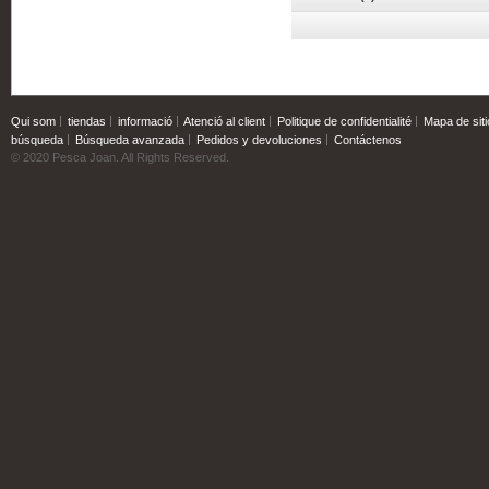
Qui som
tiendas
informació
Atenció al client
Politique de confidentialité
Mapa de siti
búsqueda
Búsqueda avanzada
Pedidos y devoluciones
Contáctenos
© 2020 Pesca Joan. All Rights Reserved.