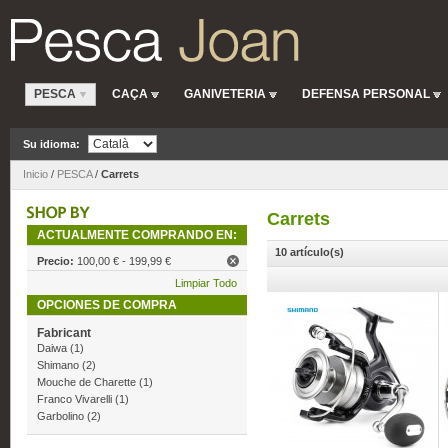
PESCA
CAÇA
GANIVETERIA
DEFENSA PERSONAL
Su idioma:
Inicio
/
PESCA
/
Carrets
Carrets
ACTUALMENTE COMPRANDO EN:
10 artículo(s)
Precio:
100,00 € - 199,99 €
Limpiar Todo
OPCIONES DE COMPRA
Fabricant
Daiwa
(1)
Shimano
(2)
Mouche de Charette
(1)
Franco Vivarelli
(1)
Garbolino
(2)