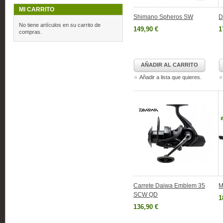
MI CARRITO
Shimano Spheros SW
D
No tiene artículos en su carrito de
149,90 €
1
compras.
AÑADIR AL CARRITO
Añadir a lista que quieres.
Carrete Daiwa Emblem 35
M
SCW QD
1
136,90 €