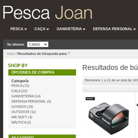
PESCA
CAÇA
GANIVETERIA
DEFENSA PERSONAL
Su idioma:
Inicio
/
Resultados de búsqueda para: ''
Resultados de bú
OPCIONES DE COMPRA
Elementos 1 a 12 de un total de 143
Categoría
PESCA
(72)
CAÇA
(22)
GANIVETERIA
(14)
DEFENSA PERSONAL
(3)
GOSSOS
(19)
OUTDOOR
(11)
AIR SOFT
(3)
NÀUTICA
(2)