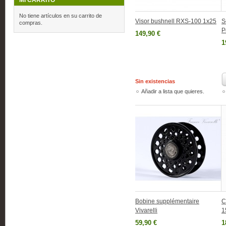
MI CARRITO
No tiene artículos en su carrito de
Visor bushnell RXS-100 1x25
S
compras.
P
149,90 €
1
Sin existencias
Añadir a lista que quieres.
Bobine supplémentaire
C
Vivarelli
1
59,90 €
1