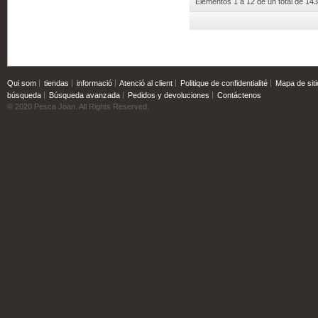
Elementos 1 a 12 de un total de 143
Qui som
tiendas
informació
Atenció al client
Politique de confidentialité
Mapa de siti
búsqueda
Búsqueda avanzada
Pedidos y devoluciones
Contáctenos
© 2020 Pesca Joan. All Rights Reserved.